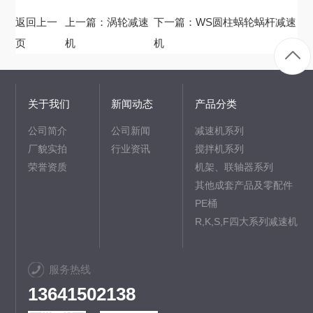
返回上一
上一篇：
涡轮减速
下一篇：
WS圆柱蜗轮蜗杆减速
页
机
机
关于我们
新闻动态
产品分类
公司简介
公司新闻
减速机系列
厂貌实拍
行业资讯
搅拌机系列
荣誉资质
机架、联轴器系列
其他成套产品及零配件
PE桶
R,K,S,F四大系列减速机
服务热线
13641502138